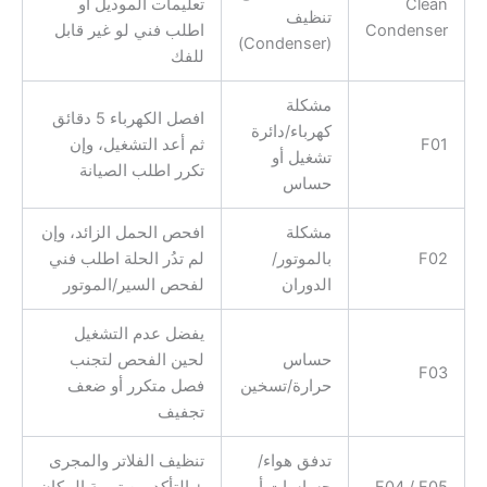
Clean
تعليمات الموديل أو
تنظيف
Condenser
اطلب فني لو غير قابل
(Condenser)
للفك
مشكلة
افصل الكهرباء 5 دقائق
كهرباء/دائرة
F01
ثم أعد التشغيل، وإن
تشغيل أو
تكرر اطلب الصيانة
حساس
مشكلة
افحص الحمل الزائد، وإن
F02
بالموتور/
لم تدُر الحلة اطلب فني
الدوران
لفحص السير/الموتور
يفضل عدم التشغيل
حساس
لحين الفحص لتجنب
F03
حرارة/تسخين
فصل متكرر أو ضعف
تجفيف
تدفق هواء/
تنظيف الفلاتر والمجرى
F04 / F05
حساسات أو
+ التأكد من تهوية المكان