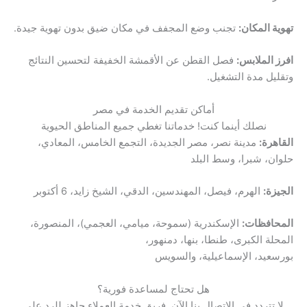
تهوية المكان:
تجنب وضع المجفف في مكان ضيق بدون تهوية جيدة.
افرز الملابس:
فصل القطن عن الأقمشة الخفيفة لتحسين النتائج
وتقليل مدة التشغيل.
أماكن تقديم الخدمة في مصر
نصلك أينما كنت! خدماتنا تغطي جميع المناطق الحيوية
القاهرة:
مدينة نصر، مصر الجديدة، التجمع الخامس، المعادي،
حلوان، شبرا، وسط البلد
الجيزة:
الهرم، فيصل، المهندسين، الدقي، الشيخ زايد، 6 أكتوبر
المحافظات:
الإسكندرية (سموحة، ميامي، العجمي)، المنصورة،
المحلة الكبرى، طنطا، بنها، دمنهور،
بورسعيد، الإسماعيلية، والسويس
هل تحتاج لمساعدة فورية؟
لا تتردد في الاتصال بنا الآن. فريق خدمة العملاء جاهز للرد على