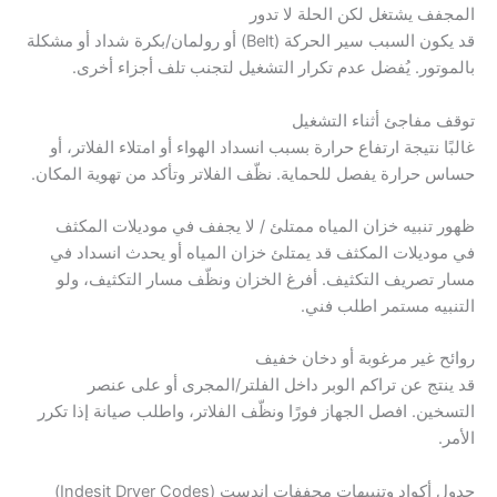
المجفف يشتغل لكن الحلة لا تدور
قد يكون السبب سير الحركة (Belt) أو رولمان/بكرة شداد أو مشكلة
بالموتور. يُفضل عدم تكرار التشغيل لتجنب تلف أجزاء أخرى.
توقف مفاجئ أثناء التشغيل
غالبًا نتيجة ارتفاع حرارة بسبب انسداد الهواء أو امتلاء الفلاتر، أو
حساس حرارة يفصل للحماية. نظّف الفلاتر وتأكد من تهوية المكان.
ظهور تنبيه خزان المياه ممتلئ / لا يجفف في موديلات المكثف
في موديلات المكثف قد يمتلئ خزان المياه أو يحدث انسداد في
مسار تصريف التكثيف. أفرغ الخزان ونظّف مسار التكثيف، ولو
التنبيه مستمر اطلب فني.
روائح غير مرغوبة أو دخان خفيف
قد ينتج عن تراكم الوبر داخل الفلتر/المجرى أو على عنصر
التسخين. افصل الجهاز فورًا ونظّف الفلاتر، واطلب صيانة إذا تكرر
الأمر.
جدول أكواد وتنبيهات مجففات اندست (Indesit Dryer Codes)