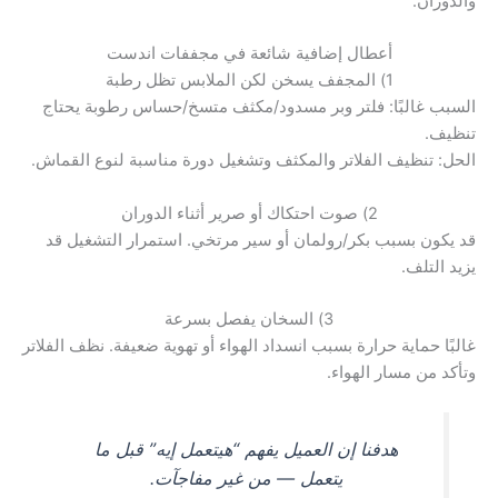
والدوران.
أعطال إضافية شائعة في مجففات اندست
1) المجفف يسخن لكن الملابس تظل رطبة
السبب غالبًا: فلتر وبر مسدود/مكثف متسخ/حساس رطوبة يحتاج
تنظيف.
الحل: تنظيف الفلاتر والمكثف وتشغيل دورة مناسبة لنوع القماش.
2) صوت احتكاك أو صرير أثناء الدوران
قد يكون بسبب بكر/رولمان أو سير مرتخي. استمرار التشغيل قد
يزيد التلف.
3) السخان يفصل بسرعة
غالبًا حماية حرارة بسبب انسداد الهواء أو تهوية ضعيفة. نظف الفلاتر
وتأكد من مسار الهواء.
هدفنا إن العميل يفهم “هيتعمل إيه” قبل ما
يتعمل — من غير مفاجآت.