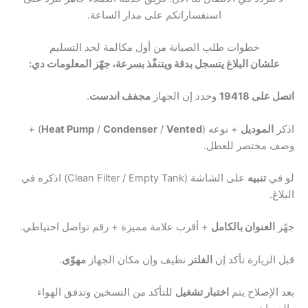
استفساراتكم على مدار الساعة.
خطوات طلب الصيانة من أول مكالمة لحد التسليم
علشان البلاغ يتسجل بدقة ويتنفّذ بسرعة، جهّز المعلومات دي:
اتصل على 19418
وحدد إن الجهاز
مجفف اندست
.
اذكر
الموديل
+ نوعه (
Vented
/
Condenser
/
Heat Pump
) +
وصف مختصر للعطل.
لو في
تنبيه
على الشاشة (Clean Filter / Empty Tank) اذكره في
البلاغ.
جهّز
العنوان بالكامل
+ أقرب علامة مميزة + رقم تواصل احتياطي.
قبل الزيارة تأكد إن
الفلتر
نظيف وإن مكان الجهاز
مهوّى
.
بعد الإصلاح يتم
اختبار تشغيل
للتأكد من التسخين وتدفق الهواء