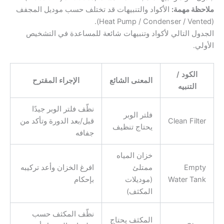
ملاحظة مهمة:
الأكواد والتنبيهات قد تختلف حسب موديل المجفف
(Heat Pump / Condenser / Vented).
الجدول التالي لأكواد وتنبيهات شائعة للمساعدة في التشخيص
الأولي.
الكود /
المعنى الشائع
الإجراء المقترح
التنبيه
نظّف فلتر الوبر جيدًا
فلتر الوبر
Clean Filter
قبل/بعد الدورة وتأكد من
يحتاج تنظيف
جفافه
خزان المياه
Empty
ممتلئ
افرغ الخزان وأعد تركيبه
Water Tank
(موديلات
بإحكام
المكثف)
نظّف المكثف حسب
المكثف يحتاج