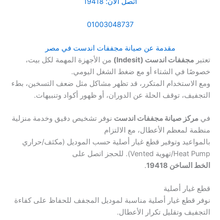
اتصل الآن: 19418
01003048737
مقدمة عن صيانة مجففات اندست في مصر
تعتبر
مجففات اندست (Indesit)
من الأجهزة المهمة لكل بيت،
خصوصًا في الشتاء أو مع ضغط الشغل اليومي.
ومع الاستخدام المتكرر، قد تظهر مشاكل مثل ضعف التسخين، بطء
التجفيف، توقف الحلة عن الدوران، أو ظهور أكواد وتنبيهات.
في
مركز صيانة مجففات اندست
نوفر تشخيص دقيق وخدمة منزلية
منظمة لمعظم الأعطال، مع الالتزام
بالمواعيد وتوفير قطع غيار أصلية حسب الموديل (مكثف/حراري
Heat Pump/تهوية Vented). للحجز اتصل على
الخط الساخن 19418
.
قطع غيار أصلية
نوفر قطع غيار أصلية مناسبة لموديل المجفف للحفاظ على كفاءة
التجفيف وتقليل تكرار الأعطال.