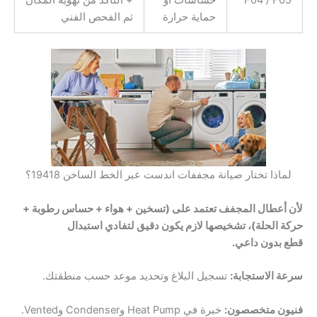
حماية حرارة
ثم الفحص الفني
لماذا تختار صيانة مجففات اندست عبر الخط الساخن 19418؟
لأن أعطال المجفف تعتمد على (تسخين + هواء + حساس رطوبة +
حركة الحلة)، تشخيصها لازم يكون دقيق لتفادي استبدال
قطع بدون داعي.
سرعة الاستجابة:
تسجيل البلاغ وتحديد موعد حسب منطقتك.
فنيون متخصصون:
خبرة في Heat Pump وCondenser وVented.