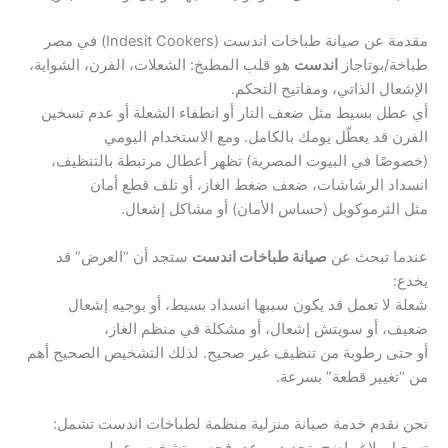
مقدمة عن صيانة طباخات اندست (Indesit Cookers) في مصر
طباخة/بوتاجاز
اندست
هو قلب المطبخ: الشعلات، الفرن، الشواية،
الإشعال الذاتي، ومفاتيح التحكم.
أي عطل بسيط مثل ضعف النار أو انطفاء الشعلة أو عدم تسخين
الفرن قد يعطّل يومك بالكامل. ومع الاستخدام اليومي
(خصوصًا في البيوت المصرية) تظهر أعطال مرتبطة بالتنظيف،
انسداد الرشاشات، ضعف ضغط الغاز، أو تلف قطع أمان
مثل الثرموكوبل (حساس الأمان) أو مشاكل إشعال.
عندما تبحث عن
صيانة طباخات اندست
ستجد أن “العرض” قد
يخدع:
شعلة لا تعمل قد يكون سببها انسداد بسيط، أو بوجيه إشعال
ضعيف، أو سويتش إشعال، أو مشكلة في منظم الغاز،
أو حتى رطوبة من تنظيف غير صحيح. لذلك التشخيص الصحيح أهم
من “تغيير قطعة” بسرعة.
نحن نقدم خدمة صيانة منزلية منظمة لطباخات اندست تشمل: