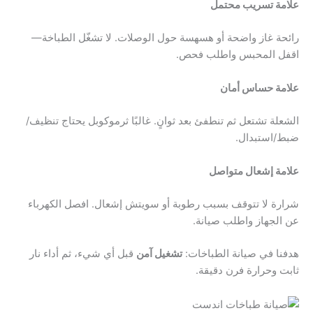
علامة تسريب محتمل
رائحة غاز واضحة أو هسهسة حول الوصلات. لا تشغّل الطباخة—
اقفل المحبس واطلب فحص.
علامة حساس أمان
الشعلة تشتعل ثم تنطفئ بعد ثوانٍ. غالبًا ثرموكوبل يحتاج تنظيف/
ضبط/استبدال.
علامة إشعال متواصل
شرارة لا تتوقف بسبب رطوبة أو سويتش إشعال. افصل الكهرباء
عن الجهاز واطلب صيانة.
هدفنا في صيانة الطباخات:
تشغيل آمن
قبل أي شيء، ثم أداء نار
ثابت وحرارة فرن دقيقة.