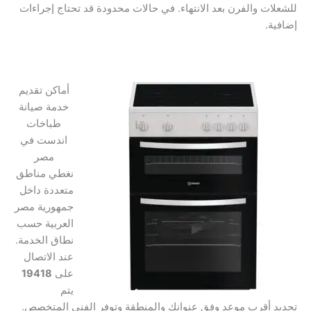
للشعلات والفرن بعد الانتهاء. في حالات محدودة قد تحتاج إجراءات
إضافية.
أماكن تقديم
خدمة صيانة
طباخات
اندست في
مصر
نغطي مناطق
متعددة داخل
جمهورية مصر
العربية حسب
نطاق الخدمة.
عند الاتصال
على
19418
يتم
تحديد أقرب موعد وفق عنوانك والمنطقة وتوفر الفني المتخصص.