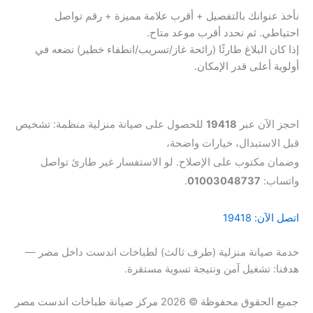
نأخذ عنوانك بالتفصيل + أقرب علامة مميزة + رقم تواصل
احتياطي. ثم نحدد أقرب موعد متاح.
إذا كان البلاغ طارئًا (رائحة غاز/تسريب/انطفاء خطير) نضعه في
أولوية أعلى قدر الإمكان.
هل تحتاج صيانة فورية لطباخة اندست؟
احجز الآن عبر
19418
للحصول على صيانة منزلية منظمة: تشخيص
قبل الاستبدال، خيارات واضحة،
وضمان مكتوب على الإصلاح. لو الاستفسار غير طارئ تواصل
واتساب:
01003048737
.
اتصل الآن: 19418
واتساب
خدمة صيانة منزلية (طرف ثالث) لطباخات اندست داخل مصر —
هدفنا: تشغيل آمن ونتيجة تسوية مستقرة.
جميع الحقوق محفوظة © 2026 مركز صيانة طباخات اندست مصر