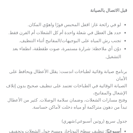
قبل الاتصال بالصيانة
لو في رائحة غاز: اقفل المحبس فورًا واهوّي المكان.
حدد هل العطل في شعلة واحدة أم كل الشعلات أم الفرن فقط.
تجنب رش المياه على البوجيهات/المفاتيح أثناء التنظيف.
دوّن أي ملاحظة: شرارة مستمرة، صوت طقطقة، انطفاء بعد
التشغيل.
برنامج صيانة وقائية لطباخات اندست: يقلل الأعطال ويحافظ على
الأمان
الصيانة الوقائية في الطباخات تعتمد على تنظيف صحيح بدون إتلاف
الإشعال والمفاتيح،
وفتح مسارات الشعلات، وضمان سلامة الوصلات. كثير من الأعطال
تبدأ من دهون متراكمة أو مياه دخلت لأماكن حساسة.
جدول سريع (روتين أسبوعي/شهري)
أسبوعيًا:
تنظيف سطح البوتاجاز ومسح حول الشعلات وتجفيف