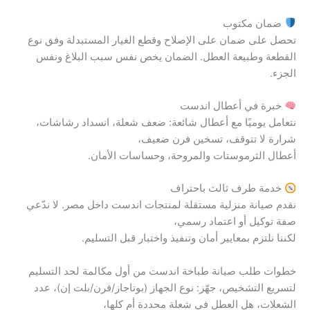
ضمان مكتوب
تحصل على ضمان على الإصلاح وقطع الغيار المستبدلة وفق نوع
القطعة وطبيعة العطل. الضمان يخص نفس سبب البلاغ ونفس
الجزء.
خبرة في أعطال اندست
نتعامل يوميًا مع أعطال شائعة: ضعف شعلة، انسداد رشاشات،
شرارة لا تتوقف، تسخين فرن ضعيف،
أعطال الثرموستات والمروحة، وحساسات الأمان.
خدمة طرف ثالث باحتراف
نقدم صيانة منزلية مستقلة لمنتجات اندست داخل مصر. لا ندّعي
صفة توكيل أو اعتماد رسمي،
لكننا نلتزم بمعايير أمان وتنفيذ واختبار قبل التسليم.
خطوات طلب صيانة طباخة اندست من أول مكالمة لحد التسليم
لتسريع التشخيص، جهّز: نوع الجهاز (بوتاجاز/فرن/بلت إن)، عدد
الشعلات، هل العطل في شعلة محددة أم كلها،