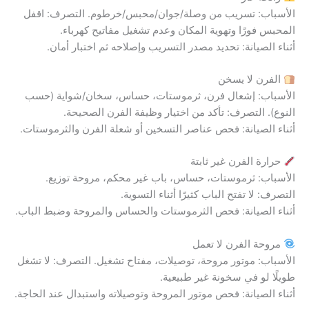
الأسباب: تسريب من وصلة/جوان/محبس/خرطوم. التصرف: اقفل
المحبس فورًا وتهوية المكان وعدم تشغيل مفاتيح كهرباء.
أثناء الصيانة: تحديد مصدر التسريب وإصلاحه ثم اختبار أمان.
الفرن لا يسخن
الأسباب: إشعال فرن، ثرموستات، حساس، سخان/شواية (حسب
النوع). التصرف: تأكد من اختيار وظيفة الفرن الصحيحة.
أثناء الصيانة: فحص عناصر التسخين أو شعلة الفرن والثرموستات.
حرارة الفرن غير ثابتة
الأسباب: ثرموستات، حساس، باب غير محكم، مروحة توزيع.
التصرف: لا تفتح الباب كثيرًا أثناء التسوية.
أثناء الصيانة: فحص الثرموستات والحساس والمروحة وضبط الباب.
مروحة الفرن لا تعمل
الأسباب: موتور مروحة، توصيلات، مفتاح تشغيل. التصرف: لا تشغل
طويلًا لو في سخونة غير طبيعية.
أثناء الصيانة: فحص موتور المروحة وتوصيلاته واستبدال عند الحاجة.