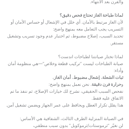
والفرن بعد الانتهاء.
لماذا طباخة الغاز تحتاج فحص دقيق؟
لأن الغاز مرتبط بالأمان. أي خلل في الإشعال أو حساس الأمان أو
التسريب يجب التعامل معه بمنهج واضح:
تحديد السبب، إصلاح مضبوط، ثم اختبار عدم وجود تسريب وتشغيل
مستقر.
لماذا تختار صيانتنا لطباخات اندست؟
صيانة الطباخات ليست “تركيب قطعة وخلاص”—هي منظومة أمان
وأداء:
ثبات الشعلة
،
إشعال مضبوط
،
أمان الغاز
،
و
حرارة فرن دقيقة
. نحن نعمل بمنهج واضح:
نفحص السبب الحقيقي، نشرح لك خيارات الإصلاح، ثم ننفذ ما تم
الاتفاق عليه فقط.
هذا يقلل تكرار العطل ويحافظ على عمر الجهاز ويضمن تشغيل آمن.
في الصيانة المنزلية الطرف الثالث، الشفافية هي الأساس:
لن نغيّر “ثرموستات/ثرموكوبل” بدون سبب منطقي،