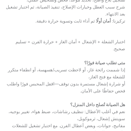
تسجيل بلاغ واضح، تحديد موعد، فحص وتشخيص عملي،
شرح سبب العطل وخيارات الإصلاح، تنفيذ الصيانة، ثم اختبار تشغيل
بعد الانتهاء.
تركيزنا:
أمان أولًا
ثم أداء ثابت وتسوية حرارة دقيقة.
اختبار الشعلة + الإشعال + أمان الغاز + حرارة الفرن = تسليم
صحيح.
متى تطلب صيانة فورًا؟
إذا شممت رائحة غاز، أو لاحظت تسريب/هسهسة، أو انطفاء متكرر
للشعلة مع فتح الغاز،
أو شرارة إشعال مستمرة بدون توقف—اقفل المحبس فورًا واطلب
فحص حفاظًا على الأمان.
هل الصيانة تُصلح داخل المنزل؟
نعم في أغلب الأعطال: تنظيف رشاشات، ضبط هواء، تغيير بوجيه،
سويتش إشعال، ثرموكوبل،
مفاتيح، جوانات، وبعض أعطال الفرن. مع اختبار تشغيل للشعلات