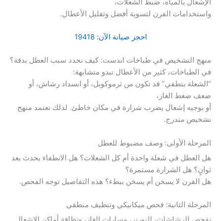
الإشعال بالمياه، ضبط الشعلات،
واستخدامات الفرن لتسوية أفضل وتقليل الأعطال.
احجز صيانة الآن: 19418
منهج التشخيص في طباخات اندست: كيف نحدد سبب العطل بدقة؟
في الطباخات، كثير من الأعطال تبدو متشابهة:
“الشعلة بتطفي” قد تكون من ثرموكوبل، أو انسداد رشاش، أو
ضعف ضغط الغاز،
أو بوجيه إشعال يضرب شرارة في مكان خاطئ. لذلك نعتمد منهج
تشخيص متدرج.
المرحلة الأولى: وصف مضبوط للعطل
هل العطل في شعلة واحدة أم كل الشعلات؟ هل الانطفاء يحدث بعد
ثوانٍ؟ هل الشرارة مستمرة؟
هل الفرن لا يسخن أم يسخن ببطء؟ هذه التفاصيل توجه الفحص.
المرحلة الثانية: فحص ميكانيكي وتنظيف منطقي
نفحص الرشاشات، البورنر، مسارات الغاز، ونظافة أماكن الإشعال.