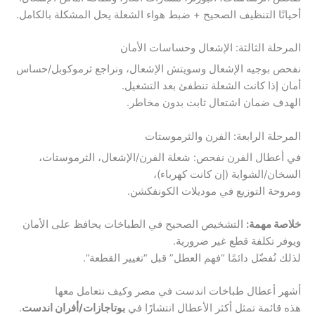
أحيانًا التنظيف الصحيح + ضبط هواء الشعلة يحل المشكلة بالكامل.
المرحلة الثالثة: الإشعال وحساسات الأمان
نفحص بوجيه الإشعال وسويتش الإشعال، ونراجع ثرموكوبل/حساس
أمان إذا كانت الشعلة تنطفئ بعد التشغيل.
الهدف ضمان اشتعال ثابت بدون مخاطر.
المرحلة الرابعة: الفرن والثرموستات
في أعطال الفرن نفحص: شعلة الفرن/الإشعال، الثرموستات،
السخان/الشواية (إن كانت كهرباء)،
ومروحة التوزيع في موديلات الكونفكشن.
خلاصة مهمة:
التشخيص الصحيح في الطباخات يحافظ على الأمان
ويوفر تكلفة قطع غير ضرورية.
لذلك نُفضّل دائمًا “فهم العطل” قبل “تغيير القطعة”.
أشهر أعطال طباخات اندست في مصر وكيف نتعامل معها
هذه قائمة تمثل أكثر الأعطال انتشارًا في
بوتاجازات/أفران اندست
.