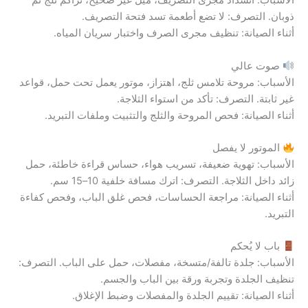
الأسباب: انسداد مجرى التصريف، ميل غير صحيح، تراكم ثلج ثم
ذوبان. التصرف: لا تضع أطعمة تسد فتحة التصريف.
أثناء الصيانة: تنظيف مجرى الصرف واختبار سريان المياه.
صوت عالي
الأسباب: مروحة تلامس ثلج، اهتزاز، موتور يعمل تحت حمل، قواعد
غير ثابتة. التصرف: تأكد من استواء الثلاجة.
أثناء الصيانة: فحص المروحة والثلج والتثبيت وملفات التبريد.
الموتور لا يفصل
الأسباب: تهوية ضعيفة، تسريب هواء، حساس قراءة خاطئة، حمل
زائد داخل الثلاجة. التصرف: اترك مسافة خلفية 10–15 سم.
أثناء الصيانة: مراجعة الحساسات، فحص غلق الباب، وفحص كفاءة
التبريد.
باب لا يُحكم
الأسباب: جلدة تالفة/متسخة، مفصلات، حمل على الباب. التصرف:
تنظيف الجلدة وتجربة ورقة بين الباب والجسم.
أثناء الصيانة: تقييم الجلدة والمفصلات وضبط الإغلاق.