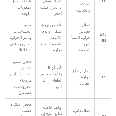
E6
أعد التشغيل؛
والفلات كابل
التحكم
إذا تكرر اطلب
ومكونات
والشاشة
فحص
اللوحة
عطل
تأكد من تهوية
فحص
حساس
المكان وعدم
الحساسات
E7 /
حرارة البيئة/
ملاصقة
وتأثير الحرارة
E8
الجو
الثلاجة لمصدر
الخارجية على
المحيط
حرارة
أداء الثلاجة
فحص سبب
تأكد أن الباب
ارتفاع
إنذار ارتفاع
مغلق، وافحص
الحرارة (باب/
E9
حرارة
الطعام إن كان
مروحة/
الفريزر
ذاب
ديفروست/
حساس)
فحص الدائرة
أوقف خاصية
عطل دائرة
حسب
صانع الثلج إن