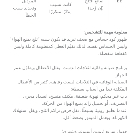
EE
صانع الثلج
الموديل
كانت تسبب
(إن وُجد)
وتحديد سبب
إنذارًا متكررًا
الخطأ
معلومة مهمة للتشخيص:
ظهور كود حساس مع ضعف تبريد قد يكون سببه “ثلج يمنع الهواء”
وليس الحساس نفسه. لذلك نقيّم العطل كمنظومة كاملة وليس
كقطعة منفصلة.
برنامج صيانة وقائية لثلاجات اندست: يقلل الأعطال ويطوّل عمر
الجهاز
الصيانة الوقائية في الثلاجات ليست رفاهية. كثير من الأعطال
المكلفة تبدأ من أسباب بسيطة:
باب غير محكم، تهوية ضعيفة، مكثف متسخ، انسداد مجرى
التصريف، أو تحميل زائد يمنع الهواء من الحركة.
عندما تطبق روتينًا بسيطًا، تقل فرص تراكم الثلج، ويقل استهلاك
الكهرباء، ويعمل الموتور بضغط أقل.
جدول سريع (روتين أسبوعي/شهري)