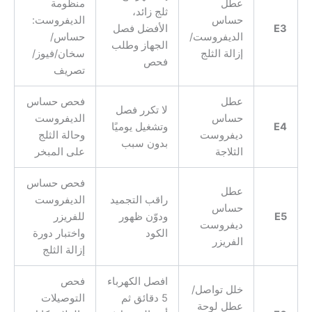
عطل
منظومة
ثلج زائد،
حساس
الديفروست:
E3
الأفضل فصل
الديفروست/
حساس/
الجهاز وطلب
إزالة الثلج
سخان/فيوز/
فحص
تصريف
عطل
فحص حساس
لا تكرر فصل
حساس
الديفروست
E4
وتشغيل يوميًا
ديفروست
وحالة الثلج
بدون سبب
الثلاجة
على المبخر
فحص حساس
عطل
راقب التجميد
الديفروست
حساس
E5
ودوّن ظهور
للفريزر
ديفروست
الكود
واختبار دورة
الفريزر
إزالة الثلج
افصل الكهرباء
فحص
خلل تواصل/
5 دقائق ثم
التوصيلات
عطل لوحة