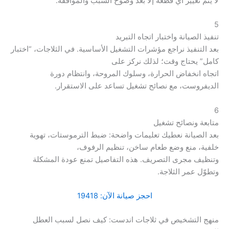
لا يتم تغيير أي قطعة إلا بعد وضوح السبب والموافقة.
5
تنفيذ الصيانة واختبار اتجاه التبريد
بعد التنفيذ نراجع مؤشرات التشغيل الأساسية. في الثلاجات، “اختبار
كامل” يحتاج وقت؛ لذلك نركز على
اتجاه انخفاض الحرارة، وسلوك المروحة، وانتظام دورة
الديفروست، مع نصائح تشغيل تساعد على الاستقرار.
6
متابعة ونصائح تشغيل
بعد الصيانة نعطيك تعليمات واضحة: ضبط الترموستات، تهوية
خلفية، منع وضع طعام ساخن، تنظيم الرفوف،
وتنظيف مجرى التصريف. هذه التفاصيل تمنع عودة المشكلة
وتطوّل عمر الثلاجة.
احجز صيانة الآن: 19418
منهج التشخيص في ثلاجات اندست: كيف نصل لسبب العطل