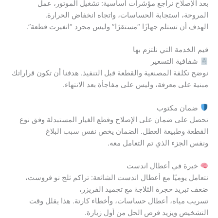
بعد الإصلاح نراجع مؤشرات أساسية: تشغيل الموتور، عمل
المروحة، استجابة الحساسات، واتجاه انخفاض الحرارة.
الهدف أن تستلم جهازًا “مستقرًا” وليس مجرد “اتغيرت قطعة”.
قيم الخدمة التي نلتزم بها
شفافية التسعير
نوضح تكلفة المصنعية والقطعة قبل التنفيذ. هدفنا أن تكون قراراتك
مبنية على معرفة، وليس على مفاجأة بعد الانتهاء.
ضمان مكتوب
تحصل على ضمان على الإصلاح وقطع الغيار المستبدلة وفق نوع
القطعة وطبيعة العطل. الضمان يخص نفس سبب البلاغ
ونفس الجزء الذي تم التعامل معه.
خبرة في أعطال اندست
نتعامل يوميًا مع أعطال اندست الشائعة: تراكم ثلج نو فروست،
ضعف تبريد حجرة الثلاجة مع تجميد الفريزر،
تسريب مياه، أعطال حساسات، وأخطاء كارتة. هذا يقلل وقت
التشخيص ويزيد فرص الحل من أول زيارة.