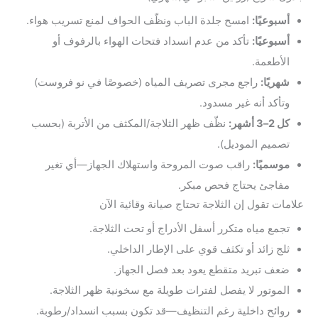
أسبوعيًا:
امسح جلدة الباب ونظّف الحواف لمنع تسريب هواء.
أسبوعيًا:
تأكد من عدم انسداد فتحات الهواء بالرفوف أو
الأطعمة.
شهريًا:
راجع مجرى تصريف المياه (خصوصًا في نو فروست)
وتأكد أنه غير مسدود.
كل 2–3 أشهر:
نظّف ظهر الثلاجة/المكثف من الأتربة (بحسب
تصميم الموديل).
موسميًا:
راقب صوت المروحة واستهلاك الجهاز—أي تغير
مفاجئ يحتاج فحص مبكر.
علامات تقول إن الثلاجة تحتاج صيانة وقائية الآن
تجمع مياه متكرر أسفل الأدراج أو تحت الثلاجة.
ثلج زائد أو تكثف قوي على الإطار الداخلي.
ضعف تبريد متقطع يعود بعد فصل الجهاز.
الموتور لا يفصل لفترات طويلة مع سخونية ظهر الثلاجة.
روائح داخلية رغم التنظيف—قد تكون بسبب انسداد/رطوبة.