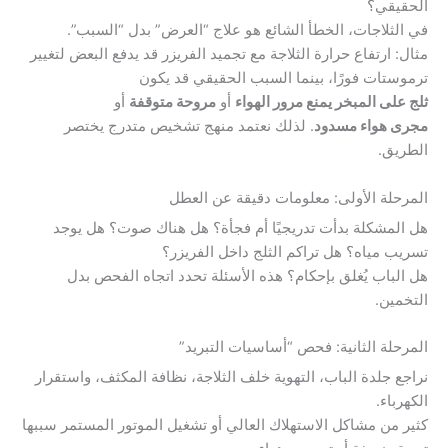
الحقيقي؟
في الثلاجات، الخطأ الشائع هو علاج “العرض” بدل “السبب”.
مثال: ارتفاع حرارة الثلاجة مع تجميد الفريزر قد يدفع البعض لتغيير
ترموستات فورًا، بينما السبب الحقيقي قد يكون
ثلج على المبخر يمنع مرور الهواء
أو
مروحة متوقفة
أو
مجرى هواء مسدود
. لذلك نعتمد منهج تشخيص متدرج يختصر
الطريق.
المرحلة الأولى: معلومات دقيقة عن العطل
هل المشكلة بدأت تدريجيًا أم فجأة؟ هل هناك صوت؟ هل يوجد
تسريب مياه؟ هل تراكم الثلج داخل الفريزر؟
هل الباب يُغلق بإحكام؟ هذه الأسئلة تحدد اتجاه الفحص بدل
التخمين.
المرحلة الثانية: فحص “أساسيات التبريد”
نراجع جلدة الباب، التهوية خلف الثلاجة، نظافة المكثف، واستقرار
الكهرباء.
كثير من مشاكل الاستهلاك العالي أو تشغيل الموتور المستمر سببها