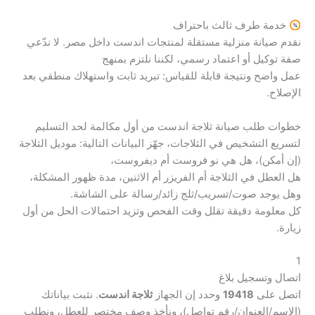
خدمة طرف ثالث باحتراف
نقدم صيانة منزلية مستقلة لمنتجات اندست داخل مصر. لا ندّعي
صفة توكيل أو اعتماد رسمي، لكننا نلتزم بمنهج
عمل واضح ونتيجة قابلة للقياس: تبريد ثابت واستهلاك منطقي بعد
الإصلاح.
خطوات طلب صيانة ثلاجة اندست من أول مكالمة لحد التسليم
لتسريع التشخيص في الثلاجات، جهّز البيانات التالية: موديل الثلاجة
(إن أمكن)، هل هي نو فروست أم ديفروست،
هل العطل في الثلاجة أم الفريزر أم الاثنين، مدة ظهور المشكلة،
وهل يوجد صوت/تسريب/ثلج زائد/رسالة على الشاشة.
كل معلومة دقيقة تقلل وقت الفحص وتزيد احتمالات الحل من أول
زيارة.
1
اتصال وتسجيل بلاغ
اتصل على
19418
وحدد إن الجهاز
ثلاجة اندست
. نثبت بياناتك
(الاسم/العنوان/رقم تواصل)، ونأخذ وصف مختصر للعطل، ونطلب