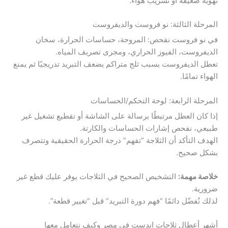
تهوية ضعيفة أو تسريب هواء.
المرحلة الثالثة: نو فروست والديفروست
في نو فروست نفحص: المروحة، حساسات الحرارة، سخان
الديفروست، الفيوز الحراري، ومجرى تصريف المياه.
تعطل الديفروست يسبب ثلج متراكم يضعف التبريد تدريجيًا ثم يمنع
الهواء تمامًا.
المرحلة الرابعة: لوحة التحكم/الحساسات
إذا كان العطل مرتبطًا برسالة على الشاشة أو تقطيع تشغيل غير
طبيعي، نفحص إشارات الحساسات والكارتة.
الهدف التأكد أن الثلاجة “تفهم” درجة الحرارة الحقيقية وتتصرف
بشكل صحيح.
خلاصة مهمة:
التشخيص الصحيح في الثلاجات يوفر عليك قطع غير
ضرورية.
لذلك نُفضّل دائمًا “فهم دورة التبريد” قبل “تغيير قطعة”.
أشهر أعطال ثلاجات اندست في مصر وكيف نتعامل معها