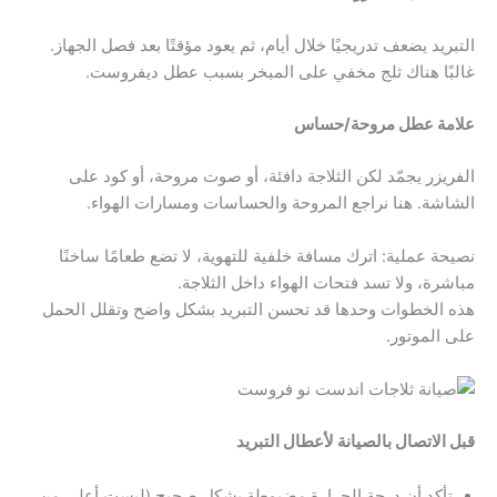
التبريد يضعف تدريجيًا خلال أيام، ثم يعود مؤقتًا بعد فصل الجهاز.
غالبًا هناك ثلج مخفي على المبخر بسبب عطل ديفروست.
علامة عطل مروحة/حساس
الفريزر يجمّد لكن الثلاجة دافئة، أو صوت مروحة، أو كود على
الشاشة. هنا نراجع المروحة والحساسات ومسارات الهواء.
نصيحة عملية: اترك مسافة خلفية للتهوية، لا تضع طعامًا ساخنًا
مباشرة، ولا تسد فتحات الهواء داخل الثلاجة.
هذه الخطوات وحدها قد تحسن التبريد بشكل واضح وتقلل الحمل
على الموتور.
قبل الاتصال بالصيانة لأعطال التبريد
تأكد أن درجة الحرارة مضبوطة بشكل صحيح (ليست أعلى من