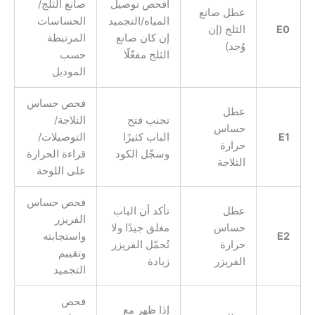
افحص توصيل
صانع الثلج/
عطل صانع
المياه/التجميد
الحساسات
E0
الثلج (إن
إن كان صانع
المرتبطة
وُجد)
الثلج مفعّلًا
حسب
الموديل
فحص حساس
عطل
تجنب فتح
الثلاجة/
حساس
E1
الباب كثيرًا
التوصيلات/
حرارة
وسجّل الكود
قراءة الحرارة
الثلاجة
على اللوحة
فحص حساس
عطل
تأكد أن الباب
الفريزر
حساس
مغلق جيدًا ولا
E2
واستجابته
حرارة
تُحمّل الفريزر
وتقييم
الفريزر
زيادة
التجميد
فحص
إذا ظهر مع