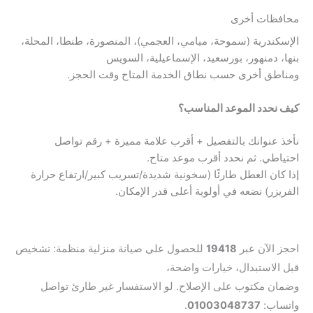
محافظات أخرى
الإسكندرية (سموحة، ميامي، العجمي)، المنصورة، طنطا، المحلة،
بنها، دمنهور، بورسعيد، الإسماعيلية، السويس
ومناطق أخرى حسب نطاق الخدمة المتاح وقت الحجز.
كيف نحدد الموعد المناسب؟
نأخذ عنوانك بالتفصيل + أقرب علامة مميزة + رقم تواصل
احتياطي. ثم نحدد أقرب موعد متاح.
إذا كان العطل طارئًا (سخونية شديدة/تسريب كبير/ارتفاع حرارة
الفريزر) نضعه في أولوية أعلى قدر الإمكان.
هل تحتاج صيانة فورية لثلاجة اندست؟
احجز الآن عبر
19418
للحصول على صيانة منزلية منظمة: تشخيص
قبل الاستبدال، خيارات واضحة،
وضمان مكتوب على الإصلاح. لو الاستفسار غير طارئ تواصل
واتساب:
01003048737
.