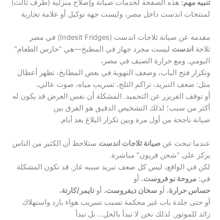
تنبيه مهم:
هذه الصفحة لخدمات صيانة وإصلاح منزلية (طرف ثالث)
لمنتجات اندست داخل مصر، وليست جهة توكيل أو علامة تجارية
مقدمة عن صيانة ثلاجات اندست (Indesit Fridges) في مصر
ثلاجة
اندست
ليست مجرد جهاز في المطبخ—هي “حارس الطعام”
اليومي. ومع حرارة الصيف في مصر،
وتكرار فتح الباب، وضعف التهوية في بعض المطابخ، تظهر أعطال
مثل: ضعف التبريد، تراكم الثلج، تسريب مياه، صوت عالي،
أو توقف الفريزر عن التجميد. المشكلة أن نفس العرض قد يكون له
أكثر من سبب؛ لذلك التشخيص الدقيق هو الفرق بين
صيانة ناجحة من أول مرة وبين تكرار البلاغ بعد أيام.
عندما تبحث عن
صيانة ثلاجات اندست
ستلاحظ أن الكثير من الناس
يركز على “شحن فريون” مباشرة.
لكن في الواقع، ليس كل ضعف تبريد سببه غاز. قد تكون المشكلة
في:
مروحة نو فروست
، أو
حساس حرارة
، أو
سخان ديفروست
، أو
تايمر/كارتة
،
أو حتى جلدة باب غير محكمة تسبب تسريب هواء بارد واستهلاك
زائد للموتور. لذلك نحن لا نبدأ بالحل… بل نبدأ