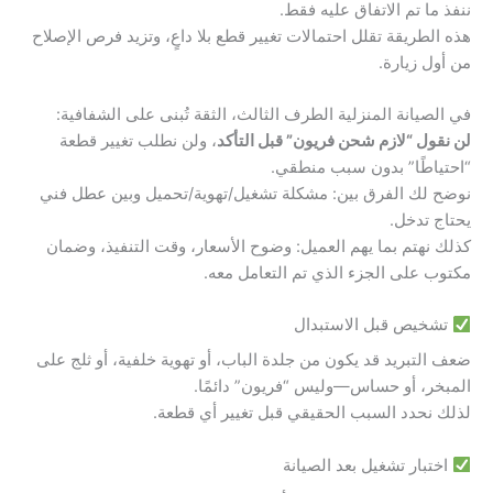
ننفذ ما تم الاتفاق عليه فقط.
هذه الطريقة تقلل احتمالات تغيير قطع بلا داعٍ، وتزيد فرص الإصلاح
من أول زيارة.
في الصيانة المنزلية الطرف الثالث، الثقة تُبنى على الشفافية:
لن نقول “لازم شحن فريون” قبل التأكد
، ولن نطلب تغيير قطعة
“احتياطًا” بدون سبب منطقي.
نوضح لك الفرق بين: مشكلة تشغيل/تهوية/تحميل وبين عطل فني
يحتاج تدخل.
كذلك نهتم بما يهم العميل: وضوح الأسعار، وقت التنفيذ، وضمان
مكتوب على الجزء الذي تم التعامل معه.
تشخيص قبل الاستبدال
ضعف التبريد قد يكون من جلدة الباب، أو تهوية خلفية، أو ثلج على
المبخر، أو حساس—وليس “فريون” دائمًا.
لذلك نحدد السبب الحقيقي قبل تغيير أي قطعة.
اختبار تشغيل بعد الصيانة