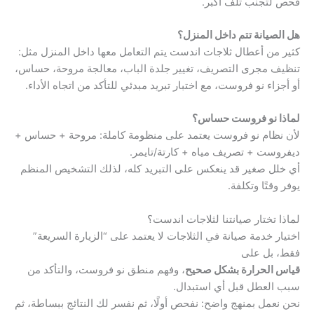
فحص لتجنب تلف أكبر.
هل الصيانة تتم داخل المنزل؟
كثير من أعطال ثلاجات اندست يتم التعامل معها داخل المنزل مثل:
تنظيف مجرى التصريف، تغيير جلدة الباب، معالجة مروحة، حساس،
أو أجزاء نو فروست، مع اختبار تبريد مبدئي للتأكد من اتجاه الأداء.
لماذا نو فروست حساس؟
لأن نظام نو فروست يعتمد على منظومة كاملة: مروحة + حساس +
ديفروست + تصريف مياه + كارتة/تايمر.
أي خلل صغير قد ينعكس على التبريد كله، لذلك التشخيص المنظم
يوفر وقتًا وتكلفة.
لماذا تختار صيانتنا لثلاجات اندست؟
اختيار خدمة صيانة في الثلاجات لا يعتمد على “الزيارة السريعة”
فقط، بل على
قياس الحرارة بشكل صحيح
، وفهم منطق نو فروست، والتأكد من
سبب العطل قبل أي استبدال.
نحن نعمل بمنهج واضح: نفحص أولًا، ثم نفسر لك النتائج ببساطة، ثم