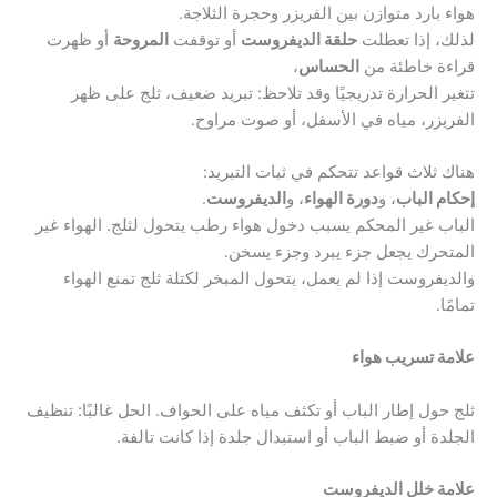
هواء بارد متوازن بين الفريزر وحجرة الثلاجة.
لذلك، إذا تعطلت
حلقة الديفروست
أو توقفت
المروحة
أو ظهرت
قراءة خاطئة من
الحساس
،
تتغير الحرارة تدريجيًا وقد تلاحظ: تبريد ضعيف، ثلج على ظهر
الفريزر، مياه في الأسفل، أو صوت مراوح.
هناك ثلاث قواعد تتحكم في ثبات التبريد:
إحكام الباب
، و
دورة الهواء
، و
الديفروست
.
الباب غير المحكم يسبب دخول هواء رطب يتحول لثلج. الهواء غير
المتحرك يجعل جزء يبرد وجزء يسخن.
والديفروست إذا لم يعمل، يتحول المبخر لكتلة ثلج تمنع الهواء
تمامًا.
علامة تسريب هواء
ثلج حول إطار الباب أو تكثف مياه على الحواف. الحل غالبًا: تنظيف
الجلدة أو ضبط الباب أو استبدال جلدة إذا كانت تالفة.
علامة خلل الديفروست