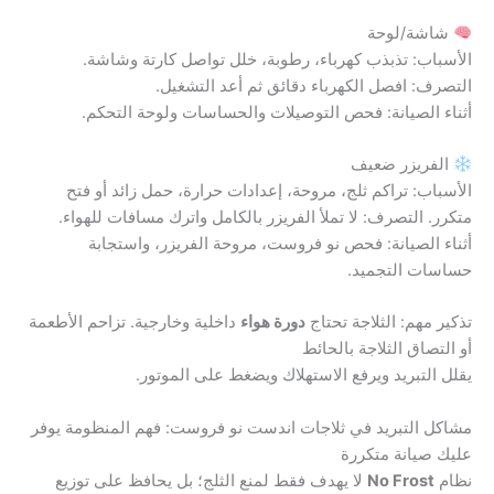
شاشة/لوحة
الأسباب: تذبذب كهرباء، رطوبة، خلل تواصل كارتة وشاشة.
التصرف: افصل الكهرباء دقائق ثم أعد التشغيل.
أثناء الصيانة: فحص التوصيلات والحساسات ولوحة التحكم.
الفريزر ضعيف
الأسباب: تراكم ثلج، مروحة، إعدادات حرارة، حمل زائد أو فتح
متكرر. التصرف: لا تملأ الفريزر بالكامل واترك مسافات للهواء.
أثناء الصيانة: فحص نو فروست، مروحة الفريزر، واستجابة
حساسات التجميد.
تذكير مهم: الثلاجة تحتاج
دورة هواء
داخلية وخارجية. تزاحم الأطعمة
أو التصاق الثلاجة بالحائط
يقلل التبريد ويرفع الاستهلاك ويضغط على الموتور.
مشاكل التبريد في ثلاجات اندست نو فروست: فهم المنظومة يوفر
عليك صيانة متكررة
نظام
No Frost
لا يهدف فقط لمنع الثلج؛ بل يحافظ على توزيع