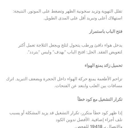
تقلل التهوية وتزيد سخونية الظهر وتضغط على الموتور. النتيجة:
استهلاك أعلى وتبريد أقل على المدى الطويل.
فتح الباب باستمرار
يدخل هواء دافئ ورطب يتحول لثلج ويجعل الثلاجة تعمل أكثر
لتعويض الفقد. الحل: افتح الباب “بهدف” وليس “بتردد”.
تحميل زائد يمنع الهواء
تزاحم الأطعمة يمنع حركة الهواء داخل الحجرة ويضعف التبريد. اترك
مسافات بين العلب وابتعد عن الفتحات.
تكرار التشغيل مع كود خطأ
إذا ظهر كود خطأ متكرر، تكرار التشغيل قد يزيد المشكلة أو يسبب
تلف أجزاء إضافية. الأفضل تدوين الكود
والاتصال بـ
19418
للفحص.